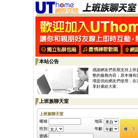
本站公告
感謝網友們長期支持上班
整的服務內容；原本擁有
壇提供給網友們使用，在
享好康給大家。
上班族聊天室
上班族聊天室
暱稱
地區
性別
年齡
密碼